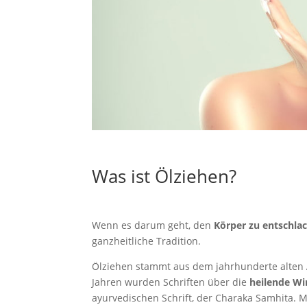
Was ist Ölziehen?
Wenn es darum geht, den
Körper zu entschla
ganzheitliche Tradition.
Ölziehen stammt aus dem jahrhunderte alten
Jahren wurden Schriften über die
heilende Wi
ayurvedischen Schrift, der
Charaka Samhita. M