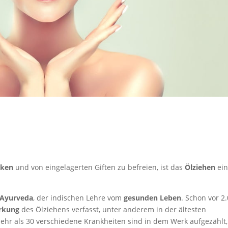
cken
und von eingelagerten Giften zu befreien, ist das
Ölziehen
ei
Ayurveda
, der indischen Lehre vom
gesunden Leben
. Schon vor 2
rkung
des Ölziehens verfasst, unter anderem in der ältesten
ehr als 30 verschiedene Krankheiten sind in dem Werk aufgezählt,