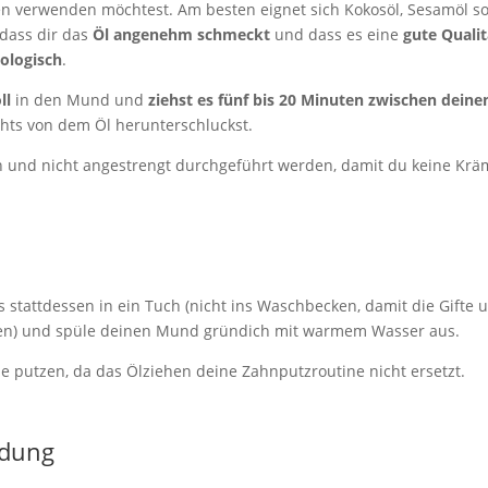
en verwenden möchtest. Am besten eignet sich Kokosöl, Sesamöl s
dass dir das
Öl angenehm schmeckt
und dass es eine
gute Qualit
iologisch
.
ll
in den Mund und
ziehst es fünf bis 20 Minuten zwischen deine
chts von dem Öl herunterschluckst.
n und nicht angestrengt durchgeführt werden, damit du keine Krä
s stattdessen in ein Tuch (nicht ins Waschbecken, damit die Gifte 
ngen) und spüle deinen Mund gründich mit warmem Wasser aus.
e putzen, da das Ölziehen deine Zahnputzroutine nicht ersetzt.
ndung