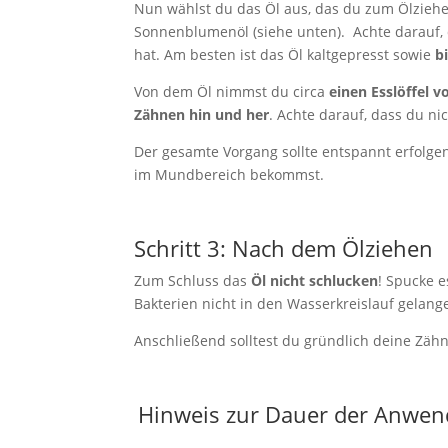
Nun wählst du das Öl aus, das du zum Ölzieh
Sonnenblumenöl (siehe unten). Achte darauf, 
hat. Am besten ist das Öl kaltgepresst sowie
b
Von dem Öl nimmst du circa
einen Esslöffel vo
Zähnen hin und her
. Achte darauf, dass du ni
Der gesamte Vorgang sollte entspannt erfolge
im Mundbereich bekommst.
Schritt 3: Nach dem Ölziehen
Zum Schluss das
Öl nicht schlucken
! Spucke e
Bakterien nicht in den Wasserkreislauf gela
Anschließend solltest du gründlich deine Zähn
Hinweis zur Dauer der Anwe