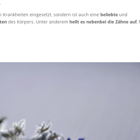
n.
n Krankheiten eingesetzt, sondern ist auch eine
beliebte
und
ften
des Körpers. Unter anderem
hellt es nebenbei die Zähne auf
, 