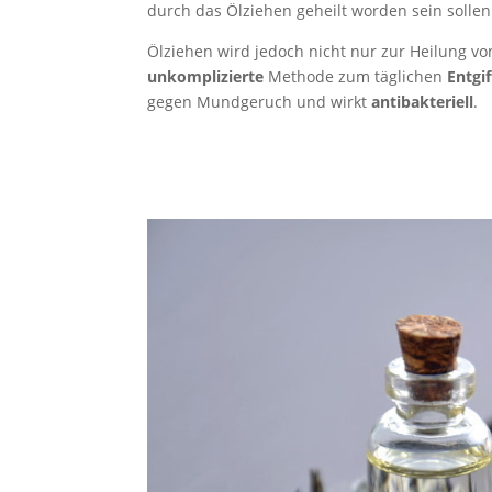
durch das Ölziehen geheilt worden sein solle
Ölziehen wird jedoch nicht nur zur Heilung vo
unkomplizierte
Methode zum täglichen
Entgi
gegen Mundgeruch und wirkt
antibakteriell
.