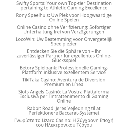
Swifty Sports: Your own Top-tier Destination
pertaining to Athletic Gaming Excellence
Rony Speelhuis: Uw Plek voor Hoogwaardige
Online Spelen
Online Casino ohne Verifizierung: Sofortiger
Unterhaltung frei von Verzögerungen
LocoWin: Uw Bestemming voor Onvergetelijk
Speelplezier
Entdecken Sie die Sphäre von – Ihr
zuverlässiger Partner für exzellentes Online-
Glücksspiel
Betory Spielbank: Professionelle Gaming-
Plattform inklusive exzellentem Service
TikiTaka Casino: Aventura de Diversión
Premium en Línea
Slots Angels Casinò: La Vostra Piattaforma
Esclusiva per l’intrattenimento di Gaming
Online
Rabbit Road: Jeres Vejledning til at
Perfektionere Baccarat-Systemet
Γνωρίστε το Lizaro Casino: Η Σύγχρονη Εποχή
του Ηλεκτρονικού Τζόγου