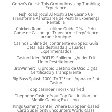
Gonzo’s Quest: This Groundbreaking Tumbling
Experience
Fish Road: Jocul Al Nostru De Casino Ce
Transformă Vânătoarea de Pești În Experiență
Rentabilă
Chicken Road II : L’ultime Guide Détaillé du
Game de Casino qui Transforme l’expérience
arcade Iconique
Casinos Online del continente europeo: Guía
Detallada destinada a Usuarios
Experimentados
Casino Uden ROFUS: Spillemuligheder Frit
Uden Restriktioner
BroWinner: Tu propio Destino de Ocio Digital
Certificado y Transparente
Big Bass Splash 1000: Το Τέλειο Ψαράδικο Slot
Casino
Topp casinoer i norsk marked
Thephone Casino: Your Top Destination for
Mobile Gaming Excellence
Kings Gaming Center: Where European-based
Card Superiority Encounters World-Class