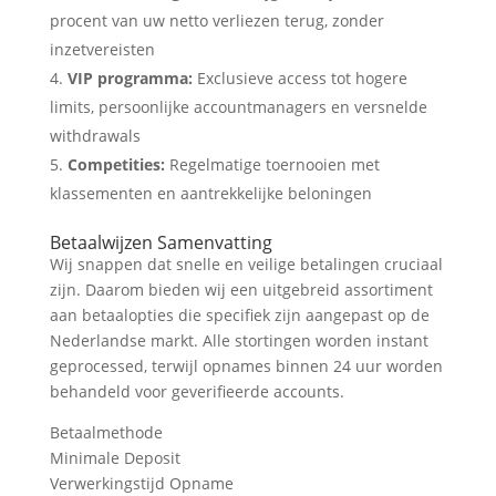
procent van uw netto verliezen terug, zonder
inzetvereisten
VIP programma:
Exclusieve access tot hogere
limits, persoonlijke accountmanagers en versnelde
withdrawals
Competities:
Regelmatige toernooien met
klassementen en aantrekkelijke beloningen
Betaalwijzen Samenvatting
Wij snappen dat snelle en veilige betalingen cruciaal
zijn. Daarom bieden wij een uitgebreid assortiment
aan betaalopties die specifiek zijn aangepast op de
Nederlandse markt. Alle stortingen worden instant
geprocessed, terwijl opnames binnen 24 uur worden
behandeld voor geverifieerde accounts.
Betaalmethode
Minimale Deposit
Verwerkingstijd Opname