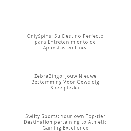
OnlySpins: Su Destino Perfecto
para Entretenimiento de
Apuestas en Línea
ZebraBingo: Jouw Nieuwe
Bestemming Voor Geweldig
Speelplezier
Swifty Sports: Your own Top-tier
Destination pertaining to Athletic
Gaming Excellence