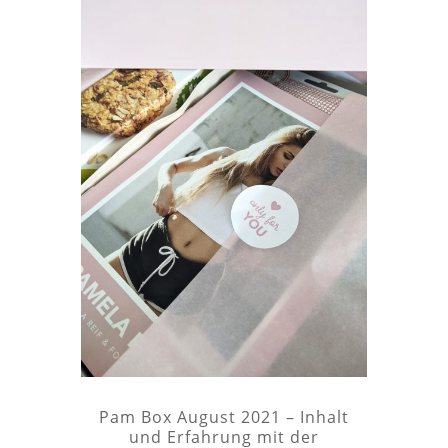
Pam Box August 2021 – Inhalt
und Erfahrung mit der