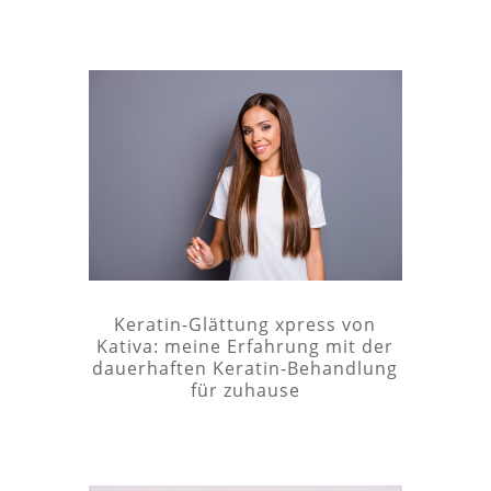
Keratin-Glättung xpress von
Kativa: meine Erfahrung mit der
dauerhaften Keratin-Behandlung
für zuhause