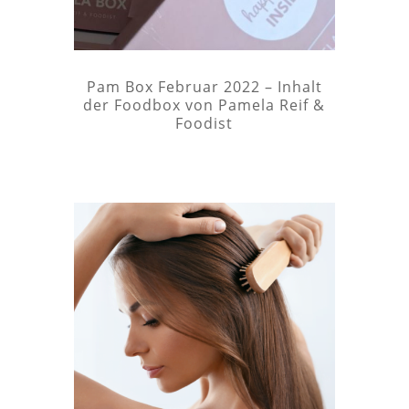
Pam Box Februar 2022 – Inhalt
der Foodbox von Pamela Reif &
Foodist