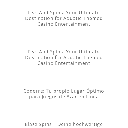
Fish And Spins: Your Ultimate
Destination for Aquatic-Themed
Casino Entertainment
Fish And Spins: Your Ultimate
Destination for Aquatic-Themed
Casino Entertainment
Coderre: Tu propio Lugar Óptimo
para Juegos de Azar en Línea
Blaze Spins – Deine hochwertige