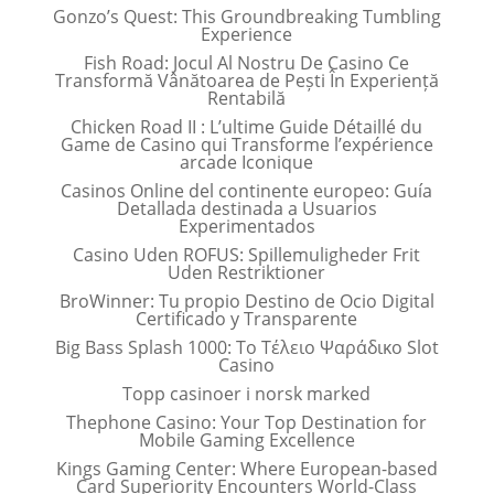
Gonzo’s Quest: This Groundbreaking Tumbling
Experience
Fish Road: Jocul Al Nostru De Casino Ce
Transformă Vânătoarea de Pești În Experiență
Rentabilă
Chicken Road II : L’ultime Guide Détaillé du
Game de Casino qui Transforme l’expérience
arcade Iconique
Casinos Online del continente europeo: Guía
Detallada destinada a Usuarios
Experimentados
Casino Uden ROFUS: Spillemuligheder Frit
Uden Restriktioner
BroWinner: Tu propio Destino de Ocio Digital
Certificado y Transparente
Big Bass Splash 1000: Το Τέλειο Ψαράδικο Slot
Casino
Topp casinoer i norsk marked
Thephone Casino: Your Top Destination for
Mobile Gaming Excellence
Kings Gaming Center: Where European-based
Card Superiority Encounters World-Class