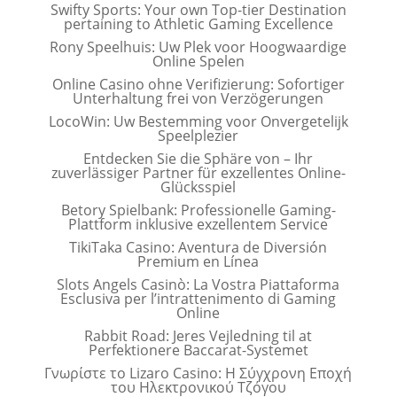
Swifty Sports: Your own Top-tier Destination
pertaining to Athletic Gaming Excellence
Rony Speelhuis: Uw Plek voor Hoogwaardige
Online Spelen
Online Casino ohne Verifizierung: Sofortiger
Unterhaltung frei von Verzögerungen
LocoWin: Uw Bestemming voor Onvergetelijk
Speelplezier
Entdecken Sie die Sphäre von – Ihr
zuverlässiger Partner für exzellentes Online-
Glücksspiel
Betory Spielbank: Professionelle Gaming-
Plattform inklusive exzellentem Service
TikiTaka Casino: Aventura de Diversión
Premium en Línea
Slots Angels Casinò: La Vostra Piattaforma
Esclusiva per l’intrattenimento di Gaming
Online
Rabbit Road: Jeres Vejledning til at
Perfektionere Baccarat-Systemet
Γνωρίστε το Lizaro Casino: Η Σύγχρονη Εποχή
του Ηλεκτρονικού Τζόγου