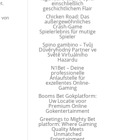
einschließlich
t.
geschichtlichem Flair
Chicken Road: Das
n von
außergewöhnliches
Crash-Game
Spielerlebnis für mutige
Spieler
Spino gambino – Tvůj
Důvěryhodný Partner ve
Světě Virtuálního
Hazardu
N1Bet – Deine
professionelle
Anlaufstelle für
exzellentes Online-
Gaming
Booms Bet Gokplatform:
Uw Locatie voor
Premium Online
Gokentertainment
Greetings to Mighty Bet
platform: Where Gaming
Quality Meets
Unmatched
Entertainment