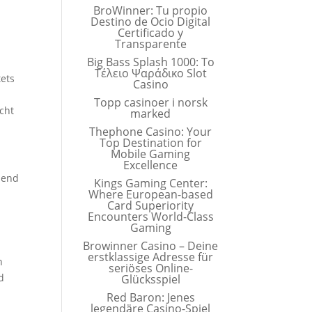
BroWinner: Tu propio
Destino de Ocio Digital
Certificado y
Transparente
Big Bass Splash 1000: Το
Τέλειο Ψαράδικο Slot
tets
Casino
Topp casinoer i norsk
cht
marked
Thephone Casino: Your
Top Destination for
Mobile Gaming
Excellence
hend
Kings Gaming Center:
Where European-based
Card Superiority
Encounters World-Class
Gaming
Browinner Casino – Deine
erstklassige Adresse für
n
seriöses Online-
d
Glücksspiel
Red Baron: Jenes
legendäre Casino-Spiel