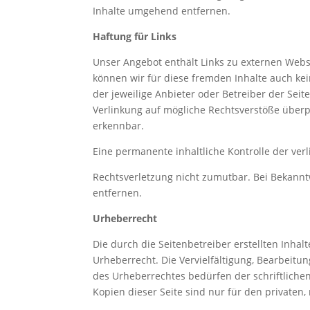
Inhalte umgehend entfernen.
Haftung für Links
Unser Angebot enthält Links zu externen Websi
können wir für diese fremden Inhalte auch kei
der jeweilige Anbieter oder Betreiber der Seit
Verlinkung auf mögliche Rechtsverstöße überp
erkennbar.
Eine permanente inhaltliche Kontrolle der ver
Rechtsverletzung nicht zumutbar. Bei Bekann
entfernen.
Urheberrecht
Die durch die Seitenbetreiber erstellten Inha
Urheberrecht. Die Vervielfältigung, Bearbeitu
des Urheberrechtes bedürfen der schriftliche
Kopien dieser Seite sind nur für den privaten