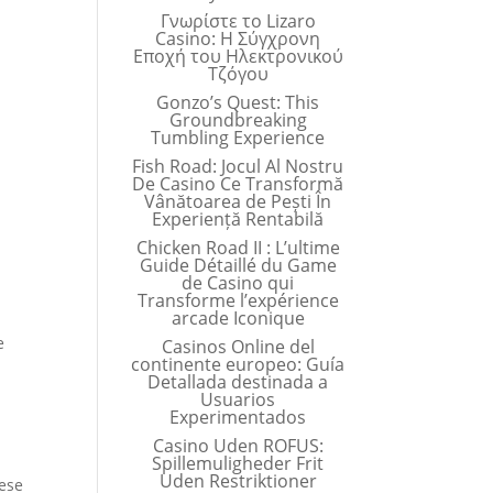
Γνωρίστε το Lizaro
Casino: Η Σύγχρονη
Εποχή του Ηλεκτρονικού
Τζόγου
Gonzo’s Quest: This
Groundbreaking
Tumbling Experience
Fish Road: Jocul Al Nostru
De Casino Ce Transformă
Vânătoarea de Pești În
Experiență Rentabilă
Chicken Road II : L’ultime
Guide Détaillé du Game
de Casino qui
Transforme l’expérience
arcade Iconique
e
Casinos Online del
continente europeo: Guía
Detallada destinada a
Usuarios
Experimentados
Casino Uden ROFUS:
Spillemuligheder Frit
Uden Restriktioner
ese