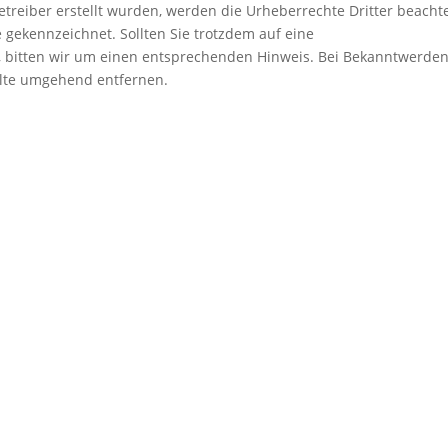
Betreiber erstellt wurden, werden die Urheberrechte Dritter beachte
e gekennzeichnet. Sollten Sie trotzdem auf eine
 bitten wir um einen entsprechenden Hinweis. Bei Bekanntwerde
alte umgehend entfernen.