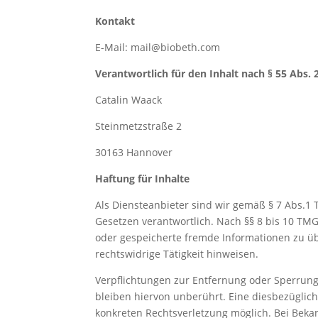
Kontakt
E-Mail: mail@biobeth.com
Verantwortlich für den Inhalt nach § 55 Abs.
Catalin Waack
Steinmetzstraße 2
30163 Hannover
Haftung für Inhalte
Als Diensteanbieter sind wir gemäß § 7 Abs.1 
Gesetzen verantwortlich. Nach §§ 8 bis 10 TMG 
oder gespeicherte fremde Informationen zu ü
rechtswidrige Tätigkeit hinweisen.
Verpflichtungen zur Entfernung oder Sperrun
bleiben hiervon unberührt. Eine diesbezüglich
konkreten Rechtsverletzung möglich. Bei Bek