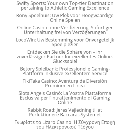
Swifty Sports: Your own Top-tier Destination
pertaining to Athletic Gaming Excellence
Rony Speelhuis: Uw Plek voor Hoogwaardige
Online Spelen
Online Casino ohne Verifizierung: Sofortiger
Unterhaltung frei von Verzögerungen
LocoWin: Uw Bestemming voor Onvergetelijk
Speelplezier
Entdecken Sie die Sphäre von – Ihr
zuverlässiger Partner für exzellentes Online-
Glücksspiel
Betory Spielbank: Professionelle Gaming-
Plattform inklusive exzellentem Service
TikiTaka Casino: Aventura de Diversión
Premium en Línea
Slots Angels Casinò: La Vostra Piattaforma
Esclusiva per l’intrattenimento di Gaming
Online
Rabbit Road: Jeres Vejledning til at
Perfektionere Baccarat-Systemet
Γνωρίστε το Lizaro Casino: Η Σύγχρονη Εποχή
του Ηλεκτρονικού Τζόγου