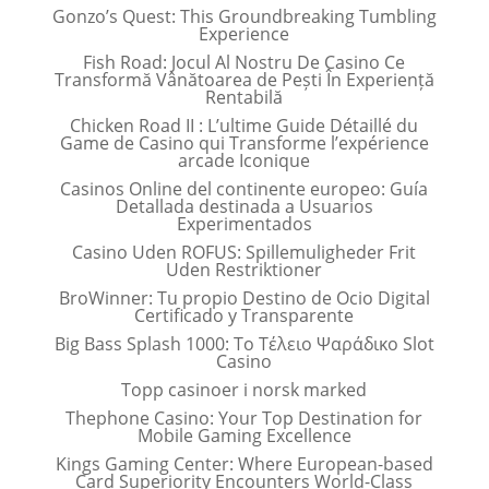
Gonzo’s Quest: This Groundbreaking Tumbling
Experience
Fish Road: Jocul Al Nostru De Casino Ce
Transformă Vânătoarea de Pești În Experiență
Rentabilă
Chicken Road II : L’ultime Guide Détaillé du
Game de Casino qui Transforme l’expérience
arcade Iconique
Casinos Online del continente europeo: Guía
Detallada destinada a Usuarios
Experimentados
Casino Uden ROFUS: Spillemuligheder Frit
Uden Restriktioner
BroWinner: Tu propio Destino de Ocio Digital
Certificado y Transparente
Big Bass Splash 1000: Το Τέλειο Ψαράδικο Slot
Casino
Topp casinoer i norsk marked
Thephone Casino: Your Top Destination for
Mobile Gaming Excellence
Kings Gaming Center: Where European-based
Card Superiority Encounters World-Class